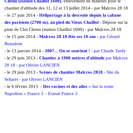
Chenu (station Chaillol 1600)
,
enlèvement de matériel pour le
chantier d'altitude des 11, 12 et 13 juillet 2014 - par Malcros 28 18
- le 27 juin 2014 -
Héliportage à la descente depuis la cabane
des parisiens (2700 m), au pied du Vieux Chaillol
- Dépose sur la
piste de Clot Chenu (station Chaillol 1600) - par Malcros 28 18
- le 15 juin 2014 -
Malcros 28 18 fête ses 10 ans
- par Gérard
Beaudoin
- le 13 janvier 2014 -
2007... On se souvient !
- par Claude Tardy
-
le
29 juin 2013
-
Chantier à 1900 mètres d'altitude
par Malcros
28 18 - par Olivier LANCIEN
-
le
29 juin 2013
-
Scènes de chantier Malcros 2818
- Site du
Sellaret - par Olivier LANCIEN
-
le
6 février 2013 -
Des racines et des ailes
« Sur la route
Napoléon » France 3 – Extrait France 3